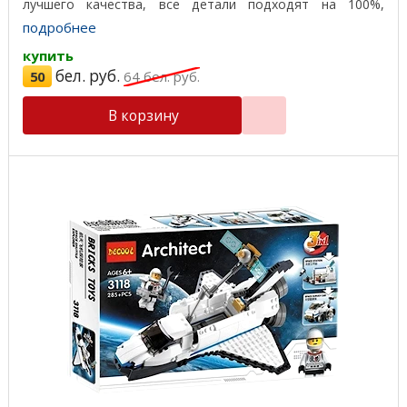
лучшего качества, все детали подходят на 100%,
отличный ...
подробнее
купить
бел. руб.
50
64
бел. руб.
В корзину