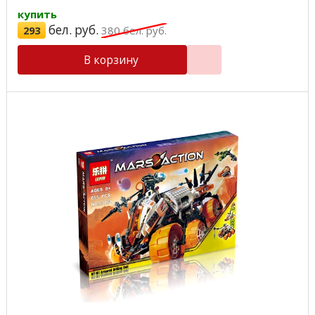
купить
бел. руб.
293
380
бел. руб.
В корзину