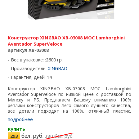
Конструктор XINGBAO XB-03008 MOC Lamborghini
Aventador SuperVeloce
артикул XB-03008
Вес в упаковке: :2600 гр.
Производитель:
XINGBAO
Гарантия, дней: 14
Конструктор XINGBAO XB-03008 MOC Lamborghini
Aventador SuperVeloce по низкой цене с доставкой по
Минску и РБ. Предлагаем Вашему вниманию 100%
реплики конструкторов Лего самого лучшего качества,
все детали подходят на 100%, отличный пластик,
красивая ...
подробнее
купить
бел. руб.
293
380
бел. руб.