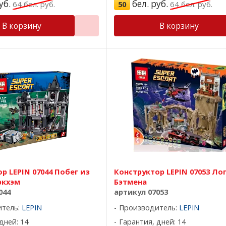
уб.
бел. руб.
64
бел. руб.
50
64
бел. руб.
В корзину
В корзину
р LEPIN 07044 Побег из
Конструктор LEPIN 07053 Ло
ркхэм
Бэтмена
044
артикул 07053
итель:
LEPIN
Производитель:
LEPIN
дней: 14
Гарантия, дней: 14