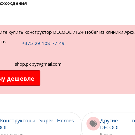
исхождения
тите купить конструктор DECOOL 7124 Побег из клиники Аркх
ть:
+375-29-108-77-49
shop.pk.by@gmail.com
чу дешевле
Конструкторы Super Heroes
Другие то
OOL
DECOOL
 и категория
Бренд