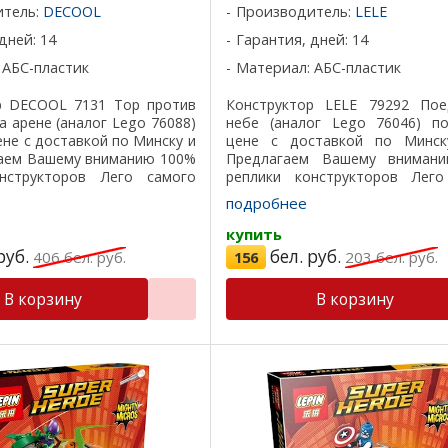
итель:
DECOOL
Производитель:
LELE
дней: 14
Гарантия, дней: 14
 АБС-пластик
Материал: АБС-пластик
р DECOOL 7131 Тор против
Конструктор LELE 79292 Пое
на арене (аналог Lego 76088)
небе (аналог Lego 76046) п
ене с доставкой по Минску и
цене с доставкой по Минск
гаем Вашему вниманию 100%
Предлагаем Вашему вниман
нструкторов Лего самого
реплики конструкторов Лего
ества, все детали подходят
лучшего качества, все детали 
подробнее
ичный пластик, ...
на 100%, отличный пластик, крас
купить
руб.
бел. руб.
406
бел. руб.
156
203
бел. руб.
В корзину
В корзину