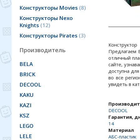
Конструкторы Movies
8
Конструкторы Nexo
Knights
12
Конструкторы Pirates
3
Конструктор
Производитель
Предлагаем В
отличный пла
BELA
сайте, узнав
доступна для
BRICK
во все регио
DECOOL
увидеть в ка
KAKU
Производит
KAZI
DECOOL
KSZ
Гарантия, д
14
LEGO
Материал
LELE
АБС-пластик