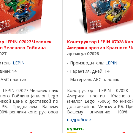
р LEPIN 07027 Человек
Конструктор LEPIN 07028 Ка
в Зеленого Гоблина
Америка против Красного Ч
027
артикул 07028
итель:
LEPIN
Производитель:
LEPIN
дней: 14
Гарантия, дней: 14
 АБС-пластик
Материал: АБС-пластик
р LEPIN 07027 Человек паук
Конструктор LEPIN 07028 
еного Гоблина (аналог Lego
Америка против Красного
низкой цене с доставкой по
(аналог Lego 76065) по низко
РБ. Предлагаем Вашему
доставкой по Минску и РБ. Пр
00% реплики конструкторов
Вашему вниманию 100% р
о лучшего качества, все
конструкторов Лего самого 
подробнее
одят на 100%, отличный ...
качества, все детали подходят
отличный ...
купить