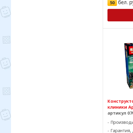
бел. р
50
Конструкто
клиники А
артикул 07
Производ
Гарантия, 