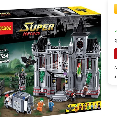
в
а
Д
Э