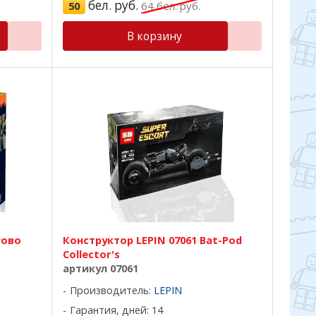
бел. руб.
50
64
бел. руб.
В корзину
гово
Конструктор LEPIN 07061 Bat-Pod
Collector's
артикул 07061
Производитель:
LEPIN
Гарантия, дней: 14