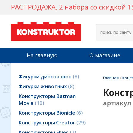
РАСПРОДАЖА, 2 набора со скидкой 15
KONSTRUKTOR
На главную
О магазине
Фигурки динозавров
8
Главная
»
Конст
Фигурки животных
8
Конст
Конструкторы Batman
артикул 
Movie
10
Конструкторы Bionicle
6
Конструкторы Creator
29
Конструкторы Elves
7