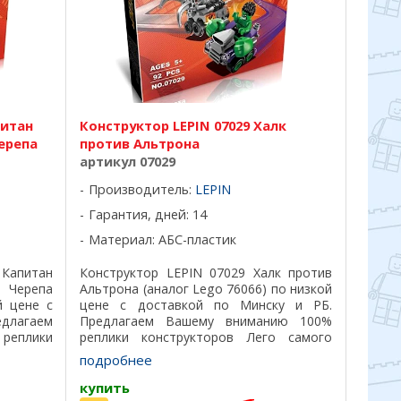
питан
Конструктор LEPIN 07029 Халк
ерепа
против Альтрона
артикул 07029
Производитель:
LEPIN
Гарантия, дней: 14
Материал: АБС-пластик
Капитан
Конструктор LEPIN 07029 Халк против
 Черепа
Альтрона (аналог Lego 76066) по низкой
й цене с
цене с доставкой по Минску и РБ.
едлагаем
Предлагаем Вашему вниманию 100%
еплики
реплики конструкторов Лего самого
лучшего
лучшего качества, все детали подходят
подробнее
 на 100%,
на 100%, отличный пластик, красивая ...
купить