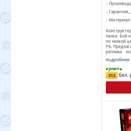
Производ
Гарантия, 
Материал:
Конструкто
Халка: Бой 
по низкой ц
РБ. Предла
реплики ко
лучшего кач
подробнее
на 100%, отл
купить
бел. 
312