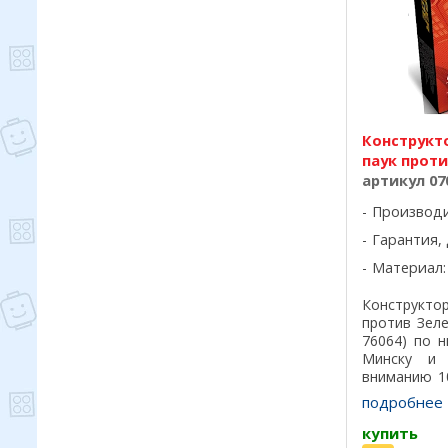
Конструкто
паук проти
артикул 07
Производ
Гарантия, 
Материал:
Конструкто
против Зел
76064) по 
Минску и 
вниманию 1
Лего самог
подробнее
детали подх
купить