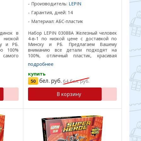
Производитель:
LEPIN
Гарантия, дней: 14
Материал: АБС-пластик
динок в
Набор LEPIN 03088A Железный человек
о низкой
4-в-1 по низкой цене с доставкой по
у и РБ.
Минску и РБ. Предлагаем Вашему
ию 100%
вниманию все детали подходят на
 самого
100%, отличный пластик, красивая
подходят
подарочная коробка, удобная
подробнее
ивая ...
инструкция по сборке. Звоните по
номерам телефонов ...
купить
бел. руб.
50
64
бел. руб.
В корзину