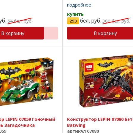
ества, все детали подходят
лучшего качества, все детали 
подробнее
ичный пластик, красивая ...
на 100%, отличный пластик, крас
купить
уб.
бел. руб.
64
бел. руб.
293
380
бел. руб.
В корзину
В корзину
р LEPIN 07059 Гоночный
Конструктор LEPIN 07080 Бэ
ь Загадочника
Batwing
059
артикул 07080