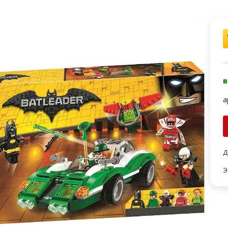
в
а
Д
Э