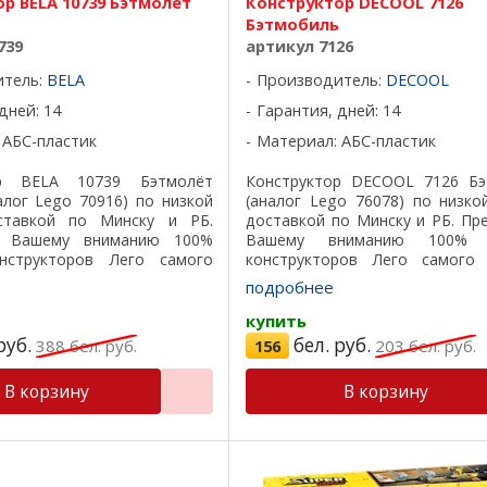
р BELA 10739 Бэтмолёт
Конструктор DECOOL 7126
Бэтмобиль
739
артикул 7126
итель:
BELA
Производитель:
DECOOL
дней: 14
Гарантия, дней: 14
 АБС-пластик
Материал: АБС-пластик
ор BELA 10739 Бэтмолёт
Конструктор DECOOL 7126 Бэ
алог Lego 70916) по низкой
(аналог Lego 76078) по низко
ставкой по Минску и РБ.
доставкой по Минску и РБ. Пр
м Вашему вниманию 100%
Вашему вниманию 100% р
нструкторов Лего самого
конструкторов Лего самого 
ества, все детали подходят
качества, все детали подходят
подробнее
ичный пластик, красивая ...
отличный пластик, кр
подарочная ...
купить
руб.
бел. руб.
388
бел. руб.
156
203
бел. руб.
В корзину
В корзину