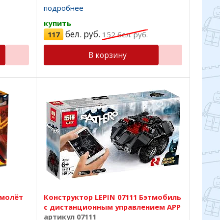
подходят
лучшего качества, все детали подходят
подробнее
ивая ...
на 100%, отличный пластик, красивая ...
купить
бел. руб.
117
152
бел. руб.
В корзину
тмолёт
Конструктор LEPIN 07111 Бэтмобиль
с дистанционным управлением APP
артикул 07111