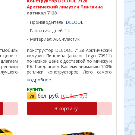
Конструктор DECOOL 7128
Арктический лимузин Пингвина
артикул 7128
Производитель:
DECOOL
Гарантия, дней: 14
Материал: АБС-пластик
тмобиль
Конструктор DECOOL 7128 Арктический
й цене с
лимузин Пингвина (аналог Lego 70911)
едлагаем
по низкой цене с доставкой по Минску и
еплики
РБ. Предлагаем Вашему вниманию 100%
лучшего
реплики конструкторов Лего самого
 на 100%,
лучшего качества, все детали подходят
подробнее
асивая
на 100%, отличный пластик, ...
купить
бел. руб.
78
101
бел. руб.
В корзину