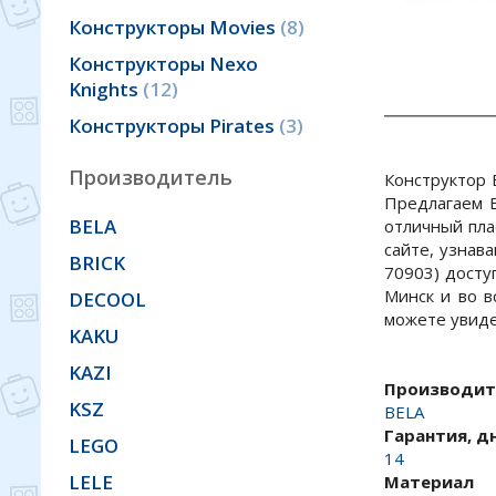
Конструкторы Movies
8
Конструкторы Nexo
Knights
12
Конструкторы Pirates
3
Производитель
Конструктор 
Предлагаем В
BELA
отличный пла
сайте, узнав
BRICK
70903) досту
Минск и во в
DECOOL
можете увиде
KAKU
KAZI
Производит
KSZ
BELA
Гарантия, д
LEGO
14
LELE
Материал