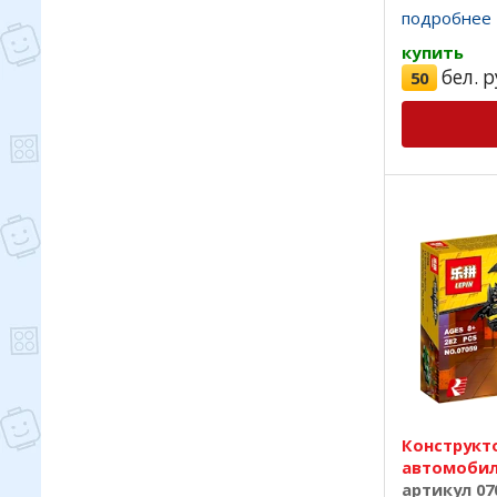
лучшего кач
подробнее
на 100%, отл
купить
бел. р
50
Конструкто
автомобил
артикул 07