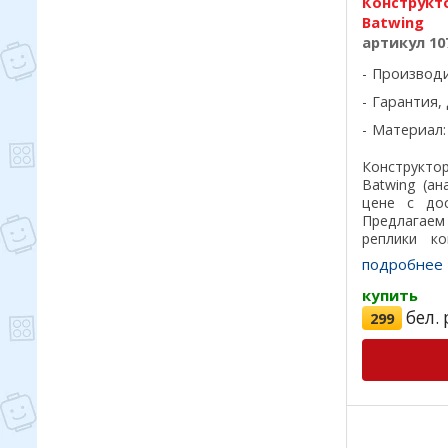
Конструкто
Batwing
артикул 10
Производ
Гарантия, 
Материал:
Конструкт
Batwing (ан
цене с до
Предлагае
реплики ко
лучшего кач
подробнее
на 100%, отл
купить
бел. 
299