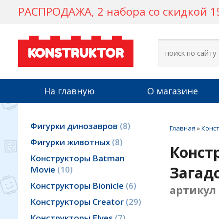
РАСПРОДАЖА, 2 набора со скидкой 15
KONSTRUKTOR
На главную
О магазине
Фигурки динозавров
8
Главная
»
Конс
Фигурки животных
8
Конст
Конструкторы Batman
Загад
Movie
10
Конструкторы Bionicle
6
артикул 
Конструкторы Creator
29
Конструкторы Elves
7