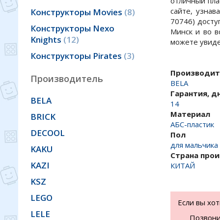
отличный пла
сайте, узнав
Конструкторы Movies
8
70746) досту
Конструкторы Nexo
Минск и во в
Knights
12
можете увиде
Конструкторы Pirates
3
Производит
Производитель
BELA
Гарантия, д
BELA
14
Материал
BRICK
АБС-пластик
DECOOL
Пол
для мальчика
KAKU
Страна про
KAZI
КИТАЙ
KSZ
LEGO
Если вы хо
LELE
Позвони