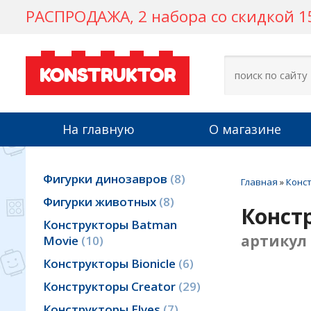
РАСПРОДАЖА, 2 набора со скидкой 15
KONSTRUKTOR
На главную
О магазине
Фигурки динозавров
8
Главная
»
Конст
Фигурки животных
8
Конст
Конструкторы Batman
артикул 
Movie
10
Конструкторы Bionicle
6
Конструкторы Creator
29
Конструкторы Elves
7