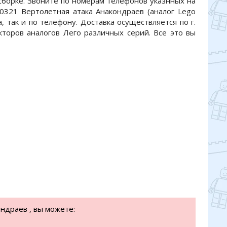
 сборке. Звоните по номерам телефонов указнных на
10321 Вертолетная атака Анакондраев (аналог Lego
, так и по телефону. Доставка осуществляется по г.
кторов аналогов Лего различных серий. Все это вы
ндраев , вы можете: