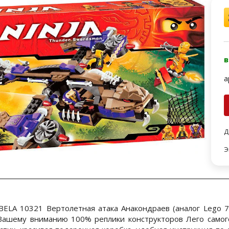
в
а
Д
Э
BELA 10321 Вертолетная атака Анакондраев (аналог Lego 7
ашему вниманию 100% реплики конструкторов Лего самого