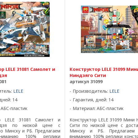
р LELE 31081 Самолет и
Конструктор LELE 31099 Мин
дзя
Ниндзяго Сити
081
артикул 31099
итель:
LELE
Производитель:
LELE
дней: 14
Гарантия, дней: 14
 АБС-пластик
Материал: АБС-пластик
ор LELE 31081 Самолет и
Конструктор LELE 31099 Мини 
ндзя по низкой цене с
Сити по низкой цене с дост
по Минску и РБ. Предлагаем
Минску и РБ. Предлагаем
ниманию 100% реплики
вниманию 100% реплики конст