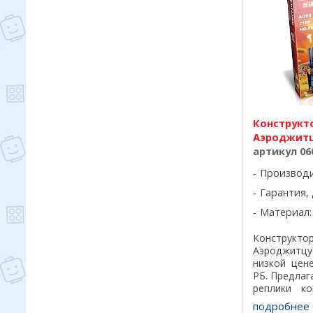
Конструкто
Аэроджит
артикул 06
Производ
Гарантия, 
Материал:
Конструк
Аэроджитцу
низкой цен
РБ. Предла
реплики ко
лучшего кач
подробнее