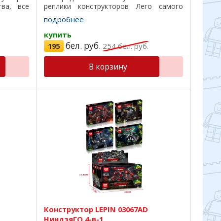
ва, все
реплики конструкторов Лего самого
тличный
лучшего качества, все детали подходят
подробнее
коробка,
на 100%, отличный пластик, красивая ...
купить
бел. руб.
195
254
бел. руб.
В корзину
Конструктор LEPIN 03067AD
НиндзяГО 4-в-1