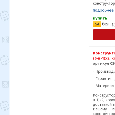
конструкто
качества, в
подробнее
отличны
подарочная к
купить
бел. р
54
Конструкто
(6-в-1)x2, 
артикул 03
Производ
Гарантия, 
Материал:
Конструкто
в-1)x2, кор
доставкой 
Вашему в
конструкто