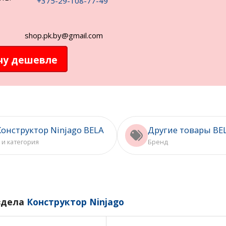
+375-29-108-77-49
shop.pk.by@gmail.com
чу дешевле
Конструктор Ninjago BELA
Другие товары BE
 и категория
Бренд
здела
Конструктор Ninjago