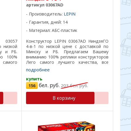
артикул 03067AD
Производитель:
LEPIN
Гарантия, дней: 14
Материал: АБС-пластик
03057
Конструктор LEPIN 03067AD НиндзяГО
о низкой
4-в-1 по низкой цене с доставкой по
у и РБ.
Минску и РБ. Предлагаем Вашему
ию 100%
вниманию 100% реплики конструкторов
 самого
Лего самого лучшего качества, все
подходят
детали подходят на 100%, отличный
подробнее
красивая
пластик, красивая подарочная коробка,
...
купить
бел. руб.
156
203
бел. руб.
В корзину