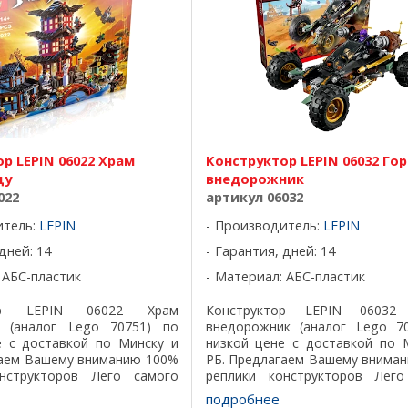
р LEPIN 06022 Храм
Конструктор LEPIN 06032 Го
цу
внедорожник
022
артикул 06032
итель:
LEPIN
Производитель:
LEPIN
дней: 14
Гарантия, дней: 14
 АБС-пластик
Материал: АБС-пластик
тор LEPIN 06022 Храм
Конструктор LEPIN 06032
 (аналог Lego 70751) по
внедорожник (аналог Lego 7
е с доставкой по Минску и
низкой цене с доставкой по 
гаем Вашему вниманию 100%
РБ. Предлагаем Вашему внима
нструкторов Лего самого
реплики конструкторов Лего
ества, все детали подходят
лучшего качества, все детали 
подробнее