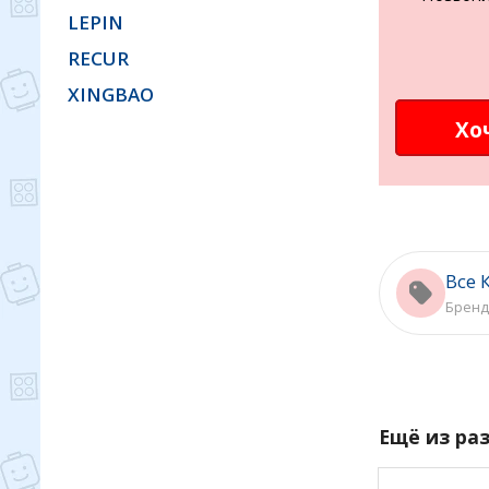
LEPIN
RECUR
XINGBAO
Хо
Все 
Бренд
Ещё из ра