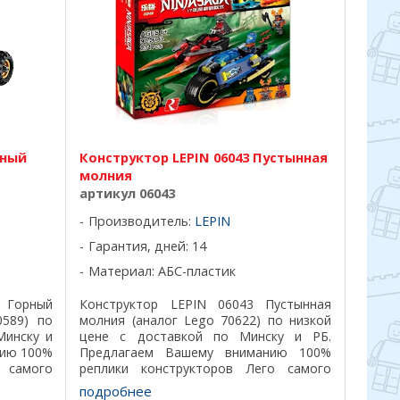
рный
Конструктор LEPIN 06043 Пустынная
молния
артикул 06043
Производитель:
LEPIN
Гарантия, дней: 14
Материал: АБС-пластик
 Горный
Конструктор LEPIN 06043 Пустынная
0589) по
молния (аналог Lego 70622) по низкой
Минску и
цене с доставкой по Минску и РБ.
нию 100%
Предлагаем Вашему вниманию 100%
 самого
реплики конструкторов Лего самого
подходят
лучшего качества, все детали подходят
подробнее