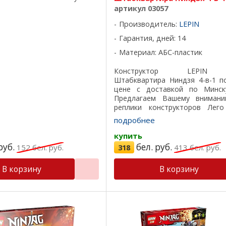
се детали подходят на 100%,
артикул 03057
стик, красивая ...
Производитель:
LEPIN
Гарантия, дней: 14
Материал: АБС-пластик
Конструктор LEPIN 
Штабквартира Ниндзя 4-в-1 п
цене с доставкой по Минск
Предлагаем Вашему вниман
реплики конструкторов Лего
лучшего качества, все детали 
подробнее
на 100%, отличный пластик, 
подарочная ...
купить
руб.
бел. руб.
152
бел. руб.
318
413
бел. руб.
В корзину
В корзину