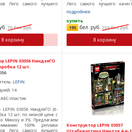
ров Лего самого лучшего
Лего самого лучшего качест
се детали подходят на 100%,
детали подходят на 100%, о
подробнее
й пластик, красивая
пластик, красивая подарочная 
оробка, ...
...
купить
уб.
бел. руб.
70
бел. руб.
195
254
бел. руб.
В корзину
В корзину
р LEPIN 03056 НиндзяГО
коробка 12 шт.
056
итель:
LEPIN
дней: 14
 АБС-пластик
р LEPIN 03056 НиндзяГО (6-
обка 12 шт. по низкой цене с
по Минску и РБ. Предлагаем
Конструктор LEPIN 03057
ниманию 100% реплики
ров Лего самого лучшего
Штабквартира Ниндзя 4-в-1