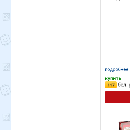
качества, в
отличный пла
подробнее
купить
бел. 
117