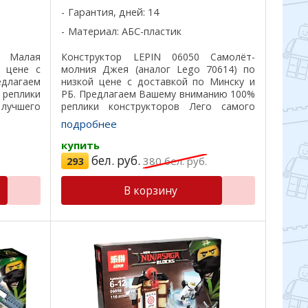
Гарантия, дней: 14
Материал: АБС-пластик
8 Малая
Конструктор LEPIN 06050 Самолёт-
 цене с
молния Джея (аналог Lego 70614) по
едлагаем
низкой цене с доставкой по Минску и
еплики
РБ. Предлагаем Вашему вниманию 100%
лучшего
реплики конструкторов Лего самого
 на 100%,
лучшего качества, все детали подходят
подробнее
асивая
на 100%, отличный пластик, красивая ...
купить
бел. руб.
293
380
бел. руб.
В корзину