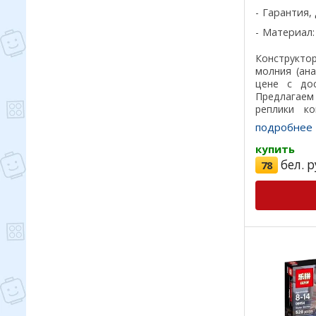
Гарантия, 
Материал:
Конструкто
молния (ан
цене с до
Предлагае
реплики ко
лучшего кач
подробнее
на 100%, отл
купить
бел. р
78