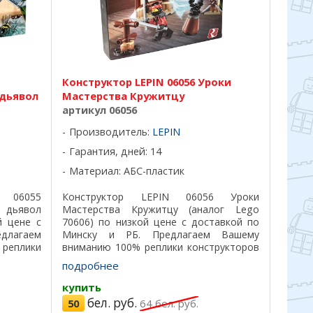
Конструктор LEPIN 06056 Уроки
дьявол
Мастерства Кружитцу
артикул 06056
Производитель:
LEPIN
Гарантия, дней: 14
Материал: АБС-пластик
06055
Конструктор LEPIN 06056 Уроки
 дьявол
Мастерства Кружитцу (аналог Lego
й цене с
70606) по низкой цене с доставкой по
едлагаем
Минску и РБ. Предлагаем Вашему
еплики
вниманию 100% реплики конструкторов
лучшего
Лего самого лучшего качества, все
подробнее
 на 100%,
детали подходят на 100%, отличный
пластик, ...
купить
бел. руб.
50
64
бел. руб.