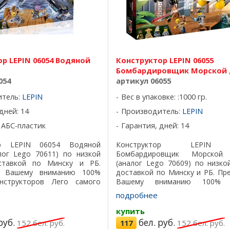
р LEPIN 06054 Водяной
Конструктор LEPIN 06055
Бомбардировщик Морской 
054
артикул 06055
итель:
LEPIN
Вес в упаковке: :1000 гр.
дней: 14
Производитель:
LEPIN
 АБС-пластик
Гарантия, дней: 14
ор LEPIN 06054 Водяной
Конструктор LEPIN 
лог Lego 70611) по низкой
Бомбардировщик Морской
ставкой по Минску и РБ.
(аналог Lego 70609) по низко
м Вашему вниманию 100%
доставкой по Минску и РБ. Пр
нструкторов Лего самого
Вашему вниманию 100% р
ества, все детали подходят
конструкторов Лего самого 
подробнее
ичный пластик, красивая ...
качества, все детали подходят
отличный пластик, ...
купить
руб.
бел. руб.
152
бел. руб.
117
152
бел. руб.