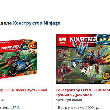
здела
Конструктор Ninjago
р LEPIN 06043 Пустынная
Конструктор LEPIN 06048 Ма
Кузница Драконов
043
артикул 06048
итель:
LEPIN
Вес в упаковке: :1000 гр.