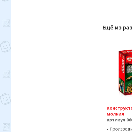
Ещё из ра
Конструкто
молния
артикул 06
Производ