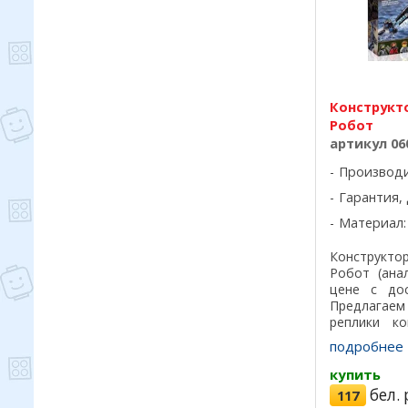
Конструкто
Робот
артикул 06
Производ
Гарантия, 
Материал:
Конструкт
Робот (ана
цене с до
Предлагае
реплики ко
лучшего кач
подробнее
на 100%, отл
купить
бел. 
117