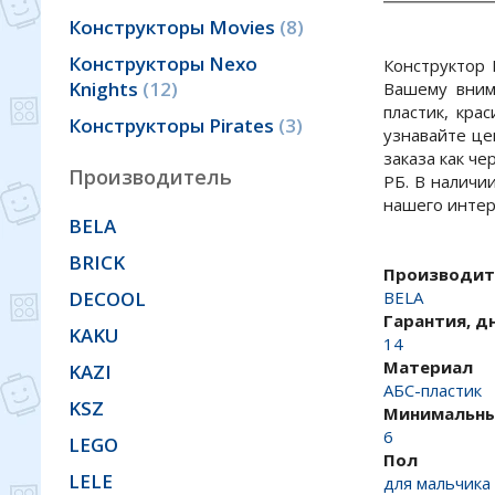
Конструкторы Movies
8
Конструкторы Nexo
Конструктор 
Knights
12
Вашему вним
пластик, кра
Конструкторы Pirates
3
узнавайте це
заказа как че
Производитель
РБ. В наличи
нашего интер
BELA
BRICK
Производит
BELA
DECOOL
Гарантия, д
KAKU
14
Материал
KAZI
АБС-пластик
KSZ
Минимальны
6
LEGO
Пол
LELE
для мальчика