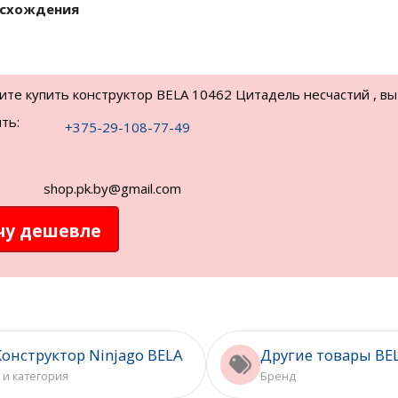
исхождения
тите купить конструктор BELA 10462 Цитадель несчастий , вы
ть:
+375-29-108-77-49
shop.pk.by@gmail.com
чу дешевле
Конструктор Ninjago BELA
Другие товары BE
 и категория
Бренд