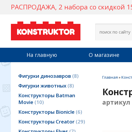
РАСПРОДАЖА, 2 набора со скидкой 15
KONSTRUKTOR
На главную
О магазине
Фигурки динозавров
8
Главная
»
Конст
Фигурки животных
8
Конст
Конструкторы Batman
артикул 
Movie
10
Конструкторы Bionicle
6
Конструкторы Creator
29
Конструкторы Elves
7