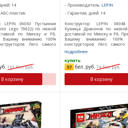
дней: 14
Производитель:
LEPIN
 АБС-пластик
Гарантия, дней: 14
р LEPIN 06043 Пустынная
Конструктор LEPIN 0604
алог Lego 70622) по низкой
Кузница Драконов по низкой
ставкой по Минску и РБ.
доставкой по Минску и РБ. Пр
м Вашему вниманию 100%
Вашему вниманию 100% р
нструкторов Лего самого
конструкторов Лего самого 
ества, все детали подходят
качества, все детали подходят
подробнее
ичный пластик, красивая ...
отличный пластик, кр
подарочная коробка, ...
купить
уб.
бел. руб.
101
бел. руб.
57
74
бел. руб.
В корзину
В корзину