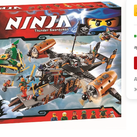
в
а
Д
Э