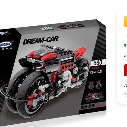
в
а
Д
Э