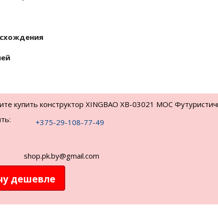
исхождения
лей
тите купить конструктор XINGBAO XB-03021 MOC Футуристич
ть:
+375-29-108-77-49
shop.pk.by@gmail.com
чу дешевле