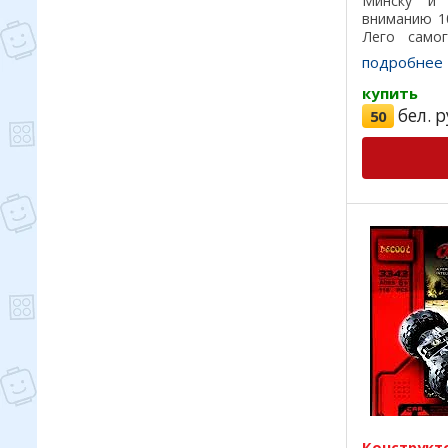
Минску и 
вниманию 1
Лего самог
детали под
подробнее
пластик, кр
удобная ...
купить
бел. р
50
Конструкт