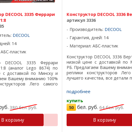
ор DECOOL 3335 Феррари
Конструктор DECOOL 3336 В
1:8
артикул 3336
35
Производитель:
DECOOL
итель:
DECOOL
Гарантия, дней: 14
дней: 14
Материал: АБС-пластик
 АБС-пластик
Конструктор DECOOL 3336 Вер
низкой цене с доставкой по 
ор DECOOL 3335 Феррари
РБ. Предлагаем Вашему внима
1:8 (аналог Lego 8674) по
реплики конструкторов Лего
е с доставкой по Минску и
лучшего качества, все детали 
гаем Вашему вниманию 100%
на 100%, отличный пластик, 
нструкторов Лего самого
подарочная коробка, удобная ..
ества, все детали подходят
подробнее
ичный пластик, красивая ...
купить
руб.
бел. руб.
380
бел. руб.
50
64
бел. руб.
В корзину
В корзину