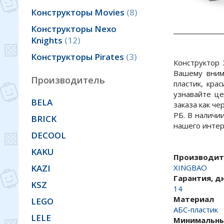
Конструкторы Movies
8
Конструкторы Nexo
Knights
12
Конструкторы Pirates
3
Конструктор
Вашему вним
Производитель
пластик, кра
узнавайте ц
BELA
заказа как че
РБ. В наличи
BRICK
нашего интер
DECOOL
KAKU
Производит
XINGBAO
KAZI
Гарантия, д
KSZ
14
Материал
LEGO
АБС-пластик
LELE
Минимальны