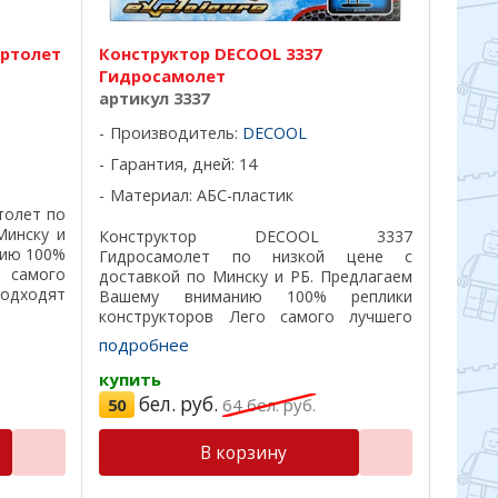
ертолет
Конструктор DECOOL 3337
Гидросамолет
артикул 3337
Производитель:
DECOOL
Гарантия, дней: 14
Материал: АБС-пластик
толет по
Минску и
Конструктор DECOOL 3337
нию 100%
Гидросамолет по низкой цене с
 самого
доставкой по Минску и РБ. Предлагаем
подходят
Вашему вниманию 100% реплики
красивая
конструкторов Лего самого лучшего
.
качества, все детали подходят на 100%,
подробнее
отличный пластик, красивая
подарочная коробка, удобная ...
купить
бел. руб.
50
64
бел. руб.
В корзину