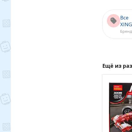
Все
XIN
Бренд
Ещё из ра