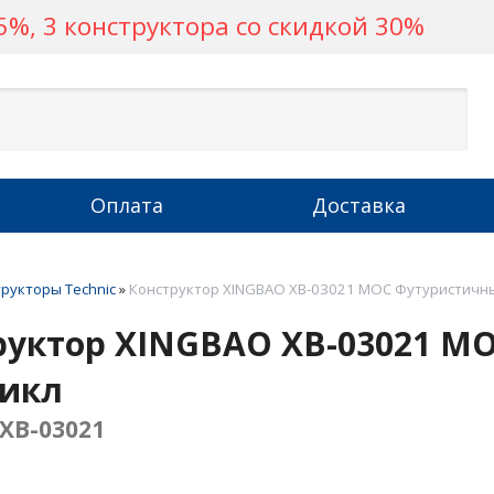
%, 3 конструктора со скидкой 30%
Оплата
Доставка
рукторы Technic
»
Конструктор XINGBAO XB-03021 MOC Футуристичн
руктор XINGBAO XB-03021 M
икл
XB-03021