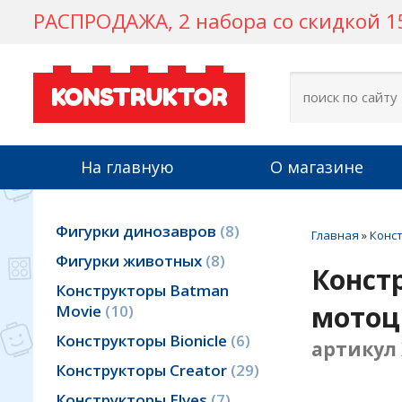
РАСПРОДАЖА, 2 набора со скидкой 15
KONSTRUKTOR
На главную
О магазине
Фигурки динозавров
8
Главная
»
Конст
Фигурки животных
8
Конст
Конструкторы Batman
мотоц
Movie
10
Конструкторы Bionicle
6
артикул 
Конструкторы Creator
29
Конструкторы Elves
7