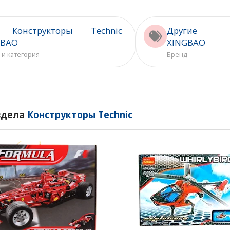
 Конструкторы Technic
Другие т
GBAO
XINGBAO
 и категория
Бренд
здела
Конструкторы Technic