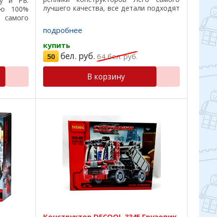
у и РБ.
лучшего качества, все детали подходят
ию 100%
на 100%, отличный пластик, красивая
 самого
подарочная коробка, удобная ...
подходят
подробнее
красивая
купить
бел. руб.
50
64
бел. руб.
В корзину
Конструктор DECOOL 3345 Грузовик