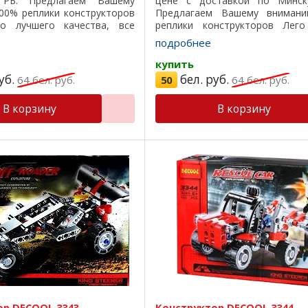
РБ. Предлагаем Вашему
цене с доставкой по Минск
00% реплики конструкторов
Предлагаем Вашему вниман
о лучшего качества, все
реплики конструкторов Лего
ходят на 100%, отличный
лучшего качества, все детали 
подробнее
асивая подарочная коробка,
на 100%, отличный пластик, 
подарочная ...
купить
уб.
бел. руб.
64
бел. руб.
50
64
бел. руб.
В корзину
В корзину
ор DECOOL 3343
Конструктор DECOOL 3344