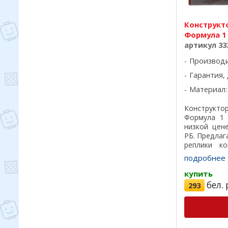
Конструкт
Формула 1 
артикул 33
Производ
Гарантия, 
Материал:
Конструкт
Формула 1 
низкой цен
РБ. Предла
реплики ко
лучшего кач
подробнее
на 100%, отл
купить
бел. 
293