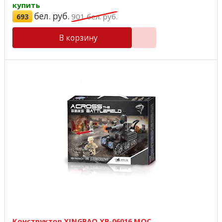
купить
бел. руб.
693
901
бел. руб.
В корзину
Конструктор XINGBAO XB-06016 MOC