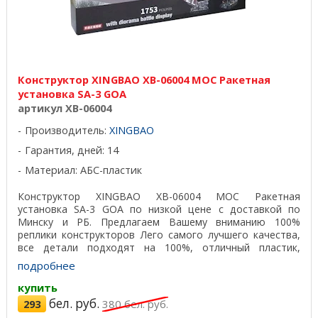
Конструктор XINGBAO XB-06004 MOC Ракетная
установка SA-3 GOA
артикул XB-06004
Производитель:
XINGBAO
Гарантия, дней: 14
Материал: АБС-пластик
Конструктор XINGBAO XB-06004 MOC Ракетная
установка SA-3 GOA по низкой цене с доставкой по
Минску и РБ. Предлагаем Вашему вниманию 100%
реплики конструкторов Лего самого лучшего качества,
все детали подходят на 100%, отличный пластик,
красивая ...
подробнее
купить
бел. руб.
293
380
бел. руб.