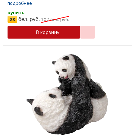
красивая ...
подробнее
купить
бел. руб.
83
107
бел. руб.
В корзину