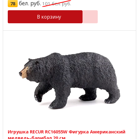
бел. руб.
78
101
бел. руб.
В корзину
Игрушка RECUR RC16055W Фигурка Американский
медведь-барибал 20 см