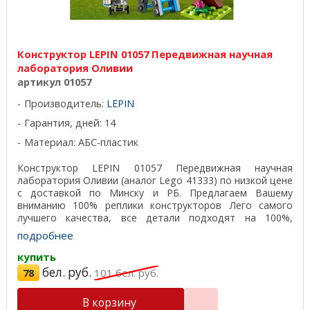
Конструктор LEPIN 01057 Передвижная научная
лаборатория Оливии
артикул 01057
Производитель:
LEPIN
Гарантия, дней: 14
Материал: АБС-пластик
Конструктор LEPIN 01057 Передвижная научная
лаборатория Оливии (аналог Lego 41333) по низкой цене
с доставкой по Минску и РБ. Предлагаем Вашему
вниманию 100% реплики конструкторов Лего самого
лучшего качества, все детали подходят на 100%,
отличный ...
подробнее
купить
бел. руб.
78
101
бел. руб.
В корзину