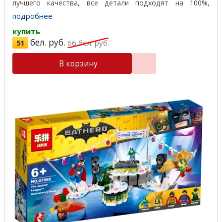
лучшего качества, все детали подходят на 100%,
отличный ...
подробнее
купить
бел. руб.
51
66
бел. руб.
В корзину