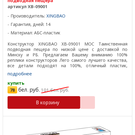
подводная пещера
артикул XB-09001
Производитель:
XINGBAO
Гарантия, дней: 14
Материал: АБС-пластик
Конструктор XINGBAO XB-09001 MOC Таинственная
подводная пещера по низкой цене с доставкой по
Минску и РБ. Предлагаем Вашему вниманию 100%
реплики конструкторов Лего самого лучшего качества,
все детали подходят на 100%, отличный пластик,
красивая ...
подробнее
купить
бел. руб.
78
101
бел. руб.
В корзину